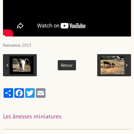
Naissance 2013
Retour
Partager
Facebook
Twitter
Email
Les ânesses miniatures