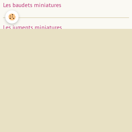
Les baudets miniatures
Les juments miniatures
Les étalons miniatures
Naissances
A vendre
Nos autres animaux