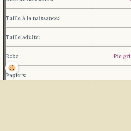
Taille à la naissance:
Taille adulte:
Robe:
Pie gr
Papiers:
Partager
Facebook
Twitter
Email