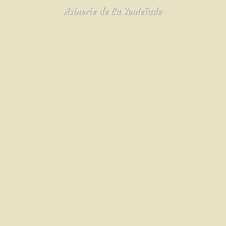
Asinerie de La Souleïade